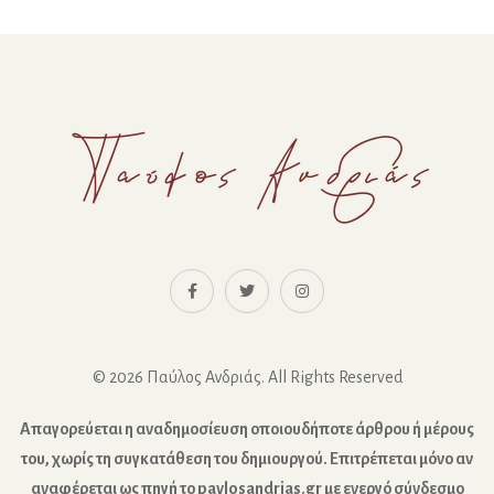
© 2026 Παύλος Ανδριάς. All Rights Reserved
Απαγορεύεται η αναδημοσίευση οποιουδήποτε άρθρου ή μέρους
του, χωρίς τη συγκατάθεση του δημιουργού. Επιτρέπεται μόνο αν
αναφέρεται ως πηγή το pavlosandrias.gr με ενεργό σύνδεσμο