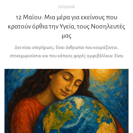
12/05/2026
12 Μαΐου: Μια μέρα για εκείνους που
κρατούν όρθια την Υγεία, τους Νοσηλευτές
μας
Δεν είναι υπερήρωες. Είναι άνθρωποι που κουράζονται,
στεναχωριούνται και που κάποιες φορές αμφιβάλλουν. Είναι
αυτοί που κάθε πρωί και κάθε βράδυ και κάθε νυχτερινή βάρδια
σηκώνονται, φορούν τη στολή τους και μπαίνουν σε έναν χώρο
όπου η ζωή συναντά τον πόνο, η ελπίδα τον φόβο και η δύναμη το
απόλυτο όριο. Αυτοί είναι οι νοσηλευτές […]