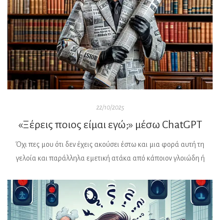
22/10/2025
«Ξέρεις ποιος είμαι εγώ;» μέσω ChatGPT
Όχι πες μου ότι δεν έχεις ακούσει έστω και μια φορά αυτή τη
γελοία και παράλληλα εμετική ατάκα από κάποιον γλοιώδη ή
εντελώς άκυρο τύπο, που καμαρώνει σα γύφτικο σκεπάρνι και το
παίζει ο και καλά άνετος και χωμένος σε όλα, ο υπεράνω όλων και
πάει λέγοντας; Έφτασε λοιπόν δίχως άλλο, αυτή την ατάκα εκεί
[…]