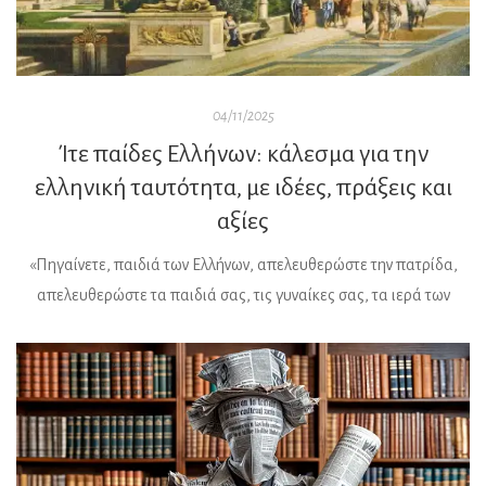
04/11/2025
Ίτε παίδες Ελλήνων: κάλεσμα για την
ελληνική ταυτότητα, με ιδέες, πράξεις και
αξίες
«Πηγαίνετε, παιδιά των Ελλήνων, απελευθερώστε την πατρίδα,
απελευθερώστε τα παιδιά σας, τις γυναίκες σας, τα ιερά των
πατρώων θεών και τους τάφους των προγόνων σας. Τώρα ο
αγώνας είναι για όλα» Ακούγεται σαν κάλεσμα για τη σημερινή
Ελλάδα, αλλά με πολύ διαφορετικές προεκτάσεις από αυτές της
αρχαιότητας, τότε που στη ναυμαχία της Σαλαμίνας ο ελληνικός
[…]