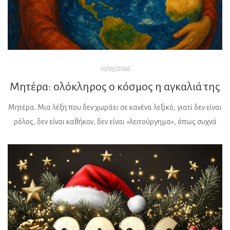
10/05/2026
Μητέρα: ολόκληρος ο κόσμος η αγκαλιά της
Μητέρα. Μια λέξη που δεν χωράει σε κανένα λεξικό, γιατί δεν είναι
ρόλος, δεν είναι καθήκον, δεν είναι «λειτούργημα», όπως συχνά
λέμε με μια δόση μεγαλοστομίας, γιατί η μητέρα είναι πρώτα απ’
όλα, άνθρωπος. Είναι η γυναίκα που κουράζεται, που αμφιβάλλει,
που προβληματίζεται που φοβάται, που κάποιες νύχτες κλαίει
χωρίς να την βλέπει κανείς, που […]