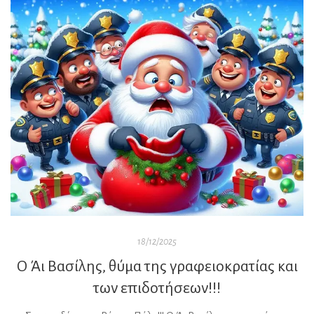
παλιό παραμύθι, γεμάτο θαύματα, καμπάνας ήχους, και την
ζεστή γλύκα της συντροφιάς Για το 2026, μια ευχή λίγο
διαφορετική: Να ανοίξεις χωρίς φόβο νέες πόρτες, να […]
18/12/2025
Ο Άι Βασίλης, θύμα της γραφειοκρατίας και
των επιδοτήσεων!!!