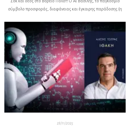
Σοκ και δέος στο Βόρειο Πόλο!!! Ο Άι Βασίλης, το παγκόσμιο
σύμβολο προσφοράς, διαφάνειας και έγκαιρης παράδοσης (η
αλήθεια να λέγεται), βρίσκεται στα κάγκελα. Αιτία; Το υπουργείο
Οικονομικών, προς μεγάλη έκπληξη όλων μας, που δεν ενέκρινε
κρατική επιχορήγηση, με αποτέλεσμα φέτος τα δώρα να
κινδυνεύουν να μείνουν στα ράφια, αν φυσικά έχουν δηλωθεί
σωστά και […]
28/11/2025