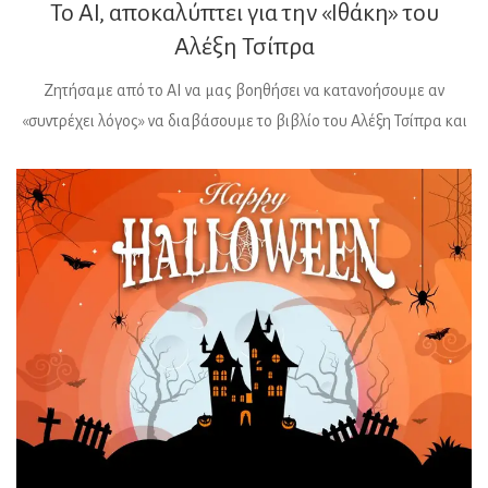
Το AI, αποκαλύπτει για την «Ιθάκη» του
Αλέξη Τσίπρα
Ζητήσαμε από το AI να μας βοηθήσει να κατανοήσουμε αν
«συντρέχει λόγος» να διαβάσουμε το βιβλίο του Αλέξη Τσίπρα και
αυτό, μας απάντησε: Η απόφαση του αν «συντρέχει λόγος» να
διαβάσει κανείς το βιβλίο του Αλέξη Τσίπρα «Ιθάκη» εξαρτάται
από τους σκοπούς και τα ενδιαφέροντά σας. Εμείς λοιπόν,
συνεχίσει να λέει με άριστη ροή στη […]