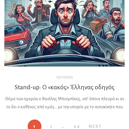
03/10/2025
Stand-up: Ο «κακός» Έλληνας οδηγός
Θέμα των ημερών ο Βασίλης Μπισμπίκης, απ’ όποια πλευρά κι αν
το δει ο καθένας από εμάς… με την ιστορία με το αυτοκίνητο που
οδηγούσε και τα όσα ακολούθησαν! Το αν είχε δίκιο ή άδικο,
υπάρχουν όργανα για να το κρίνουν! Το σίγουρο όμως είναι ένα:
1
2
…
64
NEXT