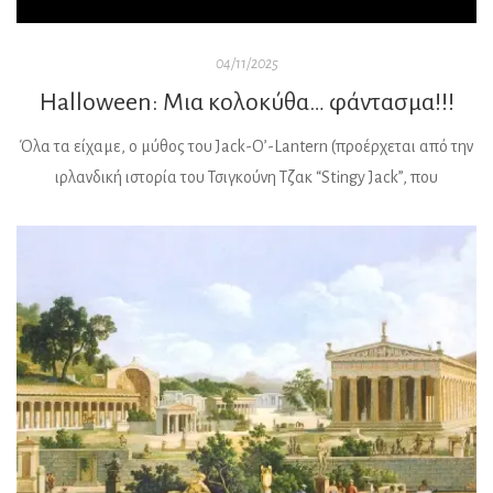
04/11/2025
Halloween: Μια κολοκύθα… φάντασμα!!!
Όλα τα είχαμε, ο μύθος του Jack-O’-Lantern (προέρχεται από την
ιρλανδική ιστορία του Τσιγκούνη Τζακ “Stingy Jack”, που
εξαπάτησε τον Διάβολο αλλά καταδικάστηκε να περιπλανιέται στη
Γη με ένα φανάρι να φωτίζει τον δρόμο του), μας έλειπε για να
νιώσουμε καλύτερα και να αναβαθμιστούμε ως λαός!!! Έλεος
δηλαδή!!! Τόση αμερικανιά… κανείς δεν θα μπορούσε να […]