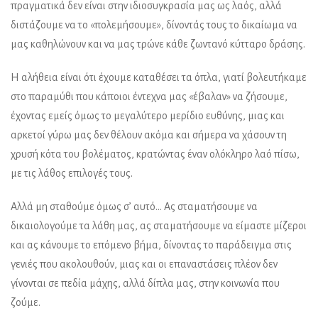
πραγματικά δεν είναι στην ιδιοσυγκρασία μας ως λαός, αλλά
διστάζουμε να το «πολεμήσουμε», δίνοντάς τους το δικαίωμα να
μας καθηλώνουν και να μας τρώνε κάθε ζωντανό κύτταρο δράσης.
Η αλήθεια είναι ότι έχουμε καταθέσει τα όπλα, γιατί βολευτήκαμε
στο παραμύθι που κάποιοι έντεχνα μας «έβαλαν» να ζήσουμε,
έχοντας εμείς όμως το μεγαλύτερο μερίδιο ευθύνης, μιας και
αρκετοί γύρω μας δεν θέλουν ακόμα και σήμερα να χάσουν τη
χρυσή κότα του βολέματος, κρατώντας έναν ολόκληρο λαό πίσω,
με τις λάθος επιλογές τους.
Αλλά μη σταθούμε όμως σ’ αυτό… Ας σταματήσουμε να
δικαιολογούμε τα λάθη μας, ας σταματήσουμε να είμαστε μίζεροι
και ας κάνουμε το επόμενο βήμα, δίνοντας το παράδειγμα στις
γενιές που ακολουθούν, μιας και οι επαναστάσεις πλέον δεν
γίνονται σε πεδία μάχης, αλλά δίπλα μας, στην κοινωνία που
ζούμε.