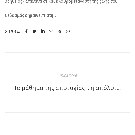
βοήθειας» απέναντι σε κάθε λαθρομετανάστη της ζωής σου!
Σεβασμός σημαίνει πίστη…
SHARE:
18/04/2016
Το μάθημα της αποτυχίας… η απόλυτη νίκη!!!