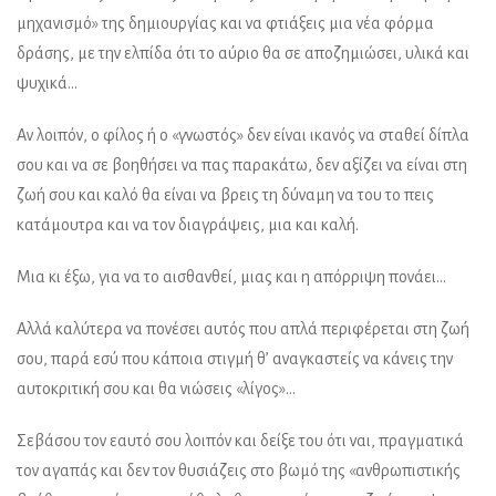
μηχανισμό» της δημιουργίας και να φτιάξεις μια νέα φόρμα
δράσης, με την ελπίδα ότι το αύριο θα σε αποζημιώσει, υλικά και
ψυχικά…
Αν λοιπόν, ο φίλος ή ο «γνωστός» δεν είναι ικανός να σταθεί δίπλα
σου και να σε βοηθήσει να πας παρακάτω, δεν αξίζει να είναι στη
ζωή σου και καλό θα είναι να βρεις τη δύναμη να του το πεις
κατάμουτρα και να τον διαγράψεις, μια και καλή.
Μια κι έξω, για να το αισθανθεί, μιας και η απόρριψη πονάει…
Αλλά καλύτερα να πονέσει αυτός που απλά περιφέρεται στη ζωή
σου, παρά εσύ που κάποια στιγμή θ’ αναγκαστείς να κάνεις την
αυτοκριτική σου και θα νιώσεις «λίγος»…
Σεβάσου τον εαυτό σου λοιπόν και δείξε του ότι ναι, πραγματικά
τον αγαπάς και δεν τον θυσιάζεις στο βωμό της «ανθρωπιστικής