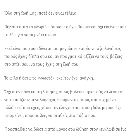
Όλα στη ζωή μας, ποτέ δεν είναι τέλεια…
Βέβαια αυτό το γνωρίζει όποιος το έχει βιώσει και όχι εκείνος που
το λέει για να περνάει η ώρα.
Εκεί είναι που σου δίνεται μια μεγάλη ευκαιρία να αξιολογήσεις
ποιούς έχεις δίπλα σου και αν πραγματικά αξίζει να τους βάζεις
στο σπίτι σου, να τους έχεις στη ζωή σου.
Το φίλο ή έστω το «γνωστό», εκεί τον έχει ανάγκη…
Όχι στον πόνο και τη λύπηση, όπως βολεύει αρκετούς να λένε και
να το παίζουν μεγαλόψυχοι, θεωρώντας σε ως αποτυχημένο…
αλλά εκεί που έχεις χάσει τον έλεγχο και με όση δύναμη σου έχει
απομείνει, προσπαθείς να σταθείς στα πόδια σου.
Προσπαθείς να δώσεις από μόνος σου ώθηση στον «εγκλωβισμένο