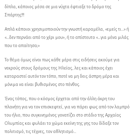
δίπλα, κάποιος μέσα σε μια νύχτα έφτιαξε το δρόμο της
Σπάρτης!!!
Απλά κάποιοι χρησιμοποιούν την γνωστή καραμέλα, «εμείς τι…» ή
«…δεν περνάει από το χέρι μου», ή το απίστευτο «…για μένα μιλάς
που το απαίτησα;»
Το θέμα όμως είναι πως κάθε μέρα στις ειδήσεις ακούμε για
νεκρούς στους δρόμους της Ηλείας, λες και κάποιος έχει
καταραστεί αυτόν τον τόπο, ποτέ να μη δεις άσπρη μέρα και
μόνιμα να είναι βυθισμένος στο πένθος.
Ένας τόπος, που ο κόσμος έρχεται από την άλλη άκρη του
πλανήτη για να τον επισκεφτεί, για να πάρει φως από τον λαμπρό
του ήλιο, που συγκινημένος γονατίζει στο στάδιο της Αρχαίας
Ολυμπίας και φυλάει το χώμα εκείνη της γης του δίδαξε τον
πολιτισμό, τις τέχνες, τον αθλητισμό…