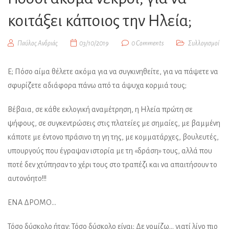
κοιτάξει κάποιος την Ηλεία;
Παύλος Ανδριάς
03/10/2019
0 Comments
Συλλογισμοί
Ε; Πόσο αίμα θέλετε ακόμα για να συγκινηθείτε, για να πάψετε να
σφυρίζετε αδιάφορα πάνω από τα άψυχα κορμιά τους;
Βέβαια, σε κάθε εκλογική αναμέτρηση, η Ηλεία πρώτη σε
ψήφους, σε συγκεντρώσεις στις πλατείες με σημαίες, με βαμμένη
κάποτε με έντονο πράσινο τη γη της, με κομματάρχες, βουλευτές,
υπουργούς που έγραψαν ιστορία με τη «δράση» τους, αλλά που
ποτέ δεν χτύπησαν το χέρι τους στο τραπέζι και να απαιτήσουν το
αυτονόητο!!!
ΕΝΑ ΔΡΟΜΟ…
Τόσο δύσκολο ήταν; Τόσο δύσκολο είναι; Δε νομίζω… γιατί λίγο πιο