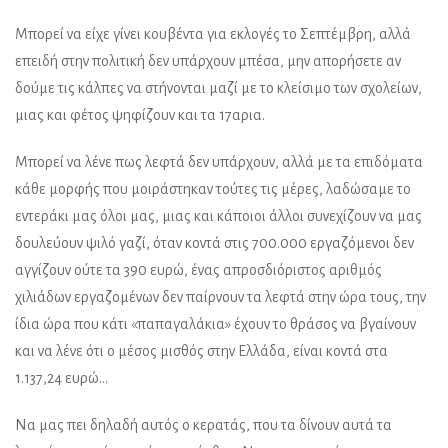
Μπορεί να είχε γίνει κουβέντα για εκλογές το Σεπτέμβρη, αλλά
επειδή στην πολιτική δεν υπάρχουν μπέσα, μην απορήσετε αν
δούμε τις κάλπες να στήνονται μαζί με το κλείσιμο των σχολείων,
μιας και φέτος ψηφίζουν και τα 17αρια.
Μπορεί να λένε πως λεφτά δεν υπάρχουν, αλλά με τα επιδόματα
κάθε μορφής που μοιράστηκαν τούτες τις μέρες, λαδώσαμε το
εντεράκι μας όλοι μας, μιας και κάποιοι άλλοι συνεχίζουν να μας
δουλεύουν ψιλό γαζί, όταν κοντά στις 700.000 εργαζόμενοι δεν
αγγίζουν ούτε τα 390 ευρώ, ένας απροσδιόριστος αριθμός
χιλιάδων εργαζομένων δεν παίρνουν τα λεφτά στην ώρα τους, την
ίδια ώρα που κάτι «παπαγαλάκια» έχουν το θράσος να βγαίνουν
και να λένε ότι ο μέσος μισθός στην Ελλάδα, είναι κοντά στα
1.137,24 ευρώ…
Να μας πει δηλαδή αυτός ο κερατάς, που τα δίνουν αυτά τα