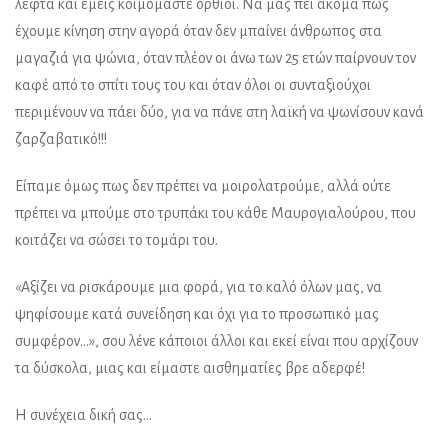
λεφτά και εμείς κοιμόμαστε όρθιοι. Να μας πει ακόμα πως
έχουμε κίνηση στην αγορά όταν δεν μπαίνει άνθρωπος στα
μαγαζιά για ψώνια, όταν πλέον οι άνω των 25 ετών παίρνουν τον
καφέ από το σπίτι τους του και όταν όλοι οι συνταξιούχοι
περιμένουν να πάει δύο, για να πάνε στη λαϊκή να ψωνίσουν κανά
ζαρζαβατικό!!!
Είπαμε όμως πως δεν πρέπει να μοιρολατρούμε, αλλά ούτε
πρέπει να μπούμε στο τρυπάκι του κάθε Μαυρογιαλούρου, που
κοιτάζει να σώσει το τομάρι του.
«Αξίζει να ρισκάρουμε μια φορά, για το καλό όλων μας, να
ψηφίσουμε κατά συνείδηση και όχι για το προσωπικό μας
συμφέρον…», σου λένε κάποιοι άλλοι και εκεί είναι που αρχίζουν
τα δύσκολα, μιας και είμαστε αισθηματίες βρε αδερφέ!
Η συνέχεια δική σας…