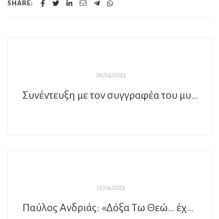
SHARE:
06/04/2023
Συνέντευξη με τον συγγραφέα του μυθιστορήματος «Το λικέρ των αναμνήσεων», Παύλο Ανδριά
12/04/2023
Παύλος Ανδριάς: «Δόξα Τω Θεώ… έχω αυτά που χρειάζομαι. Δεν μου αρέσει να εκβιάζω το αύριο»