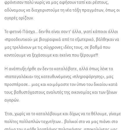
φρόντισαν πολύ νωρίς να μας αφήσουν ταπί και ρέστους,
αδύναμους να διαχειριστούμε τη νέα τάξη πραγμάτων, όπως οι
αγορές ορίζουν.
Το φετινό Πάσχα… δεν θα είναι σαν τ’ άλλα, γιατί κάποιοι άλλοι
«προοδευτικοί» με βιογραφικά από το εξωτερικό, βάλθηκαν να
μας τρελάνουν με τις σύγχρονες ιδέες τους, σε βαθμό που
κοντεύουμε να ξεχάσουμε και εκείνα που ξέρουμε!!!
Η ανάπτυξη ήρθε αν δεν το καταλάβατε, αλλά όπως λένε τα
«παπαγαλάκια» της κατευθυνόμενης «πληροφόρησης», μας
προσπέρασε… μιας και κοιμόμαστε τον ύπνο του δικαίου κατά
τους βαθυστόχαστους αναλυτές της οικονομίας και των ξένων
αγορών.
Έτσι, χωρίς να το καταλάβουμε και δίχως να το θέλουμε, γίναμε
πολίτες πολλαπλών ταχυτήτων… βολικοί στο να μας πιάνει στο
στόμα του ο κάθε λαοπλάνος πολιτικάντης, αποκαλώντας μας