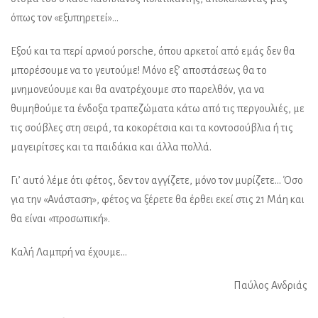
όπως τον «εξυπηρετεί»…
Εξού και τα περί αρνιού porsche, όπου αρκετοί από εμάς δεν θα
μπορέσουμε να το γευτούμε! Μόνο εξ’ αποστάσεως θα το
μνημονεύουμε και θα ανατρέχουμε στο παρελθόν, για να
θυμηθούμε τα ένδοξα τραπεζώματα κάτω από τις περγουλιές, με
τις σούβλες στη σειρά, τα κοκορέτσια και τα κοντοσούβλια ή τις
μαγειρίτσες και τα παιδάκια και άλλα πολλά.
Γι’ αυτό λέμε ότι φέτος, δεν τον αγγίζετε, μόνο τον μυρίζετε… Όσο
για την «Ανάσταση», φέτος να ξέρετε θα έρθει εκεί στις 21 Μάη και
θα είναι «προσωπική».
Καλή Λαμπρή να έχουμε…
Παύλος Ανδριάς