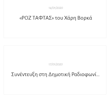
14/01/2020
«ΡΟΖ ΤΑΦΤΑΣ» του Χάρη Βορκά
17/01/2020
Συνέντευξη στη Δημοτική Ραδιοφωνίας Τρίπολης, για το βιβλίο «Ο άνθρωπος που μιλούσε με τα σύννεφα»