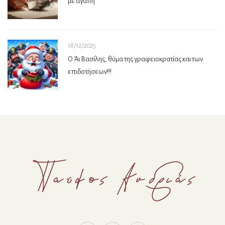
με αγάπη
18/12/2025
Ο Άι Βασίλης, θύμα της γραφειοκρατίας και των
επιδοτήσεων!!!