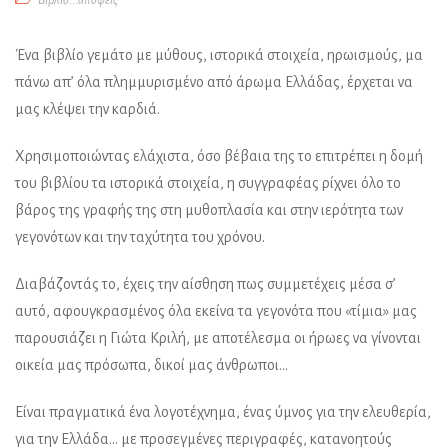
Βιβλιο...απόψεις
Ένα βιβλίο γεμάτο με μύθους, ιστορικά στοιχεία, ηρωισμούς, μα
πάνω απ’ όλα πλημμυρισμένο από άρωμα Ελλάδας, έρχεται να
μας κλέψει την καρδιά.
Χρησιμοποιώντας ελάχιστα, όσο βέβαια της το επιτρέπει η δομή
του βιβλίου τα ιστορικά στοιχεία, η συγγραφέας ρίχνει όλο το
βάρος της γραφής της στη μυθοπλασία και στην ιερότητα των
γεγονότων και την ταχύτητα του χρόνου.
Διαβάζοντάς το, έχεις την αίσθηση πως συμμετέχεις μέσα σ’
αυτό, αφουγκρασμένος όλα εκείνα τα γεγονότα που «τίμια» μας
παρουσιάζει η Γιώτα Κριλή, με αποτέλεσμα οι ήρωες να γίνονται
οικεία μας πρόσωπα, δικοί μας άνθρωποι…
Είναι πραγματικά ένα λογοτέχνημα, ένας ύμνος για την ελευθερία,
για την Ελλάδα… με προσεγμένες περιγραφές, κατανοητούς