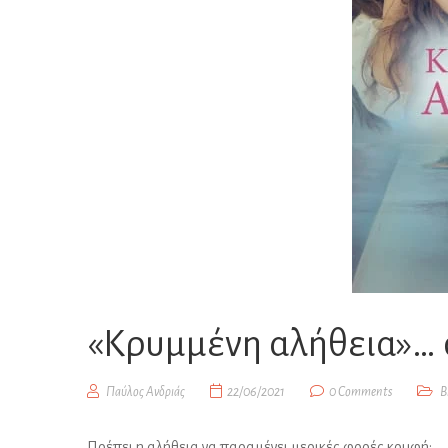
«Κρυμμένη αλήθεια»… 
Παύλος Ανδριάς
22/06/2021
0 Comments
Β
Πρέπει η αλήθεια να παραμένει μερικές φορές κρυφή;