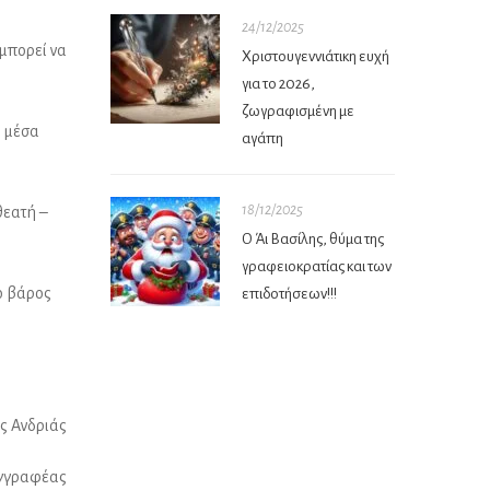
24/12/2025
 μπορεί να
Χριστουγεννιάτικη ευχή
για το 2026,
ζωγραφισμένη με
, μέσα
αγάπη
18/12/2025
θεατή –
Ο Άι Βασίλης, θύμα της
γραφειοκρατίας και των
ο βάρος
επιδοτήσεων!!!
ς Ανδριάς
γγραφέας