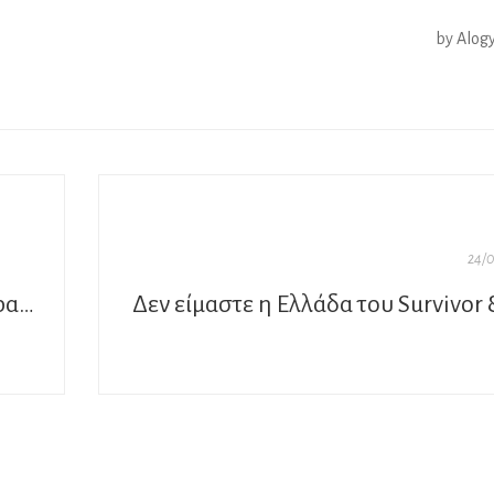
by Alog
24/0
«Η ζωή από το τζάμι περνά»… στο γραφείο του Παύλου