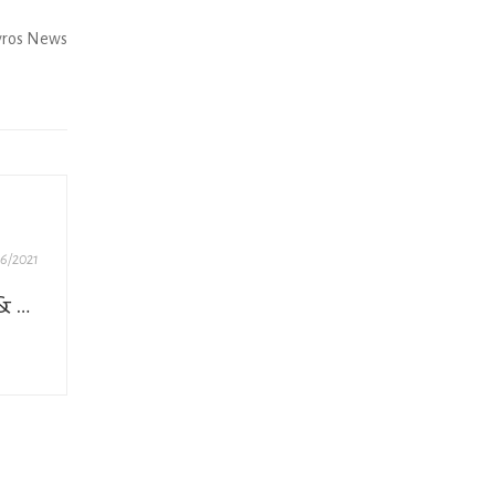
yros News
6/2021
Δεν είμαστε η Ελλάδα του Survivor & του Bachelor. Είμαστε κάτι πιο σπουδαίο… που ενοχλεί!!!