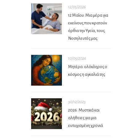
12/05/2026
12 Μαΐου: Μια μέρα για
εκείνους που κρατούν
όρθια την Υγεία, τους
Νοσηλευτές μας
10/05/2026
Μητέρα: ολόκληρος ο
κόσμος η αγκαλιά της
30/12/2025
2026: Μυστικά και
αλήθειες για μια
ευτυχισμένη χρονιά