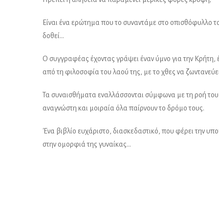
Είναι ένα ερώτημα που το συναντάμε στο οπισθόφυλλο του
δοθεί…
Ο συγγραφέας έχοντας γράψει έναν ύμνο για την Κρήτη, έ
από τη φιλοσοφία του λαού της, με το χθες να ζωντανεύει
Τα συναισθήματα εναλλάσσονται σύμφωνα με τη ροή του κ
αναγνώστη και μοιραία όλα παίρνουν το δρόμο τους.
Ένα βιβλίο ευχάριστο, διασκεδαστικό, που φέρει την υπ
στην ομορφιά της γυναίκας…