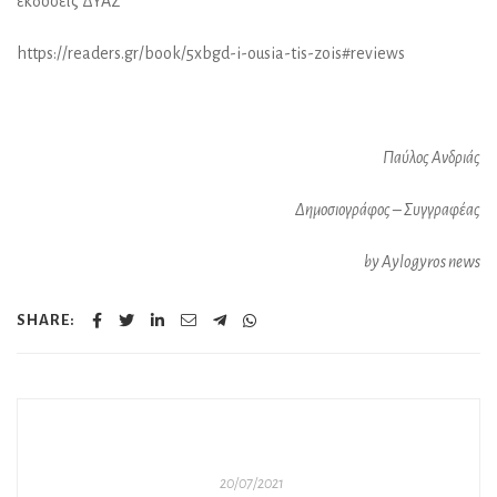
εκδόσεις ΔΥΑΣ
https://readers.gr/book/5xbgd-i-ousia-tis-zois#reviews
Παύλος Ανδριάς
Δημοσιογράφος – Συγγραφέας
by Aylogyros news
SHARE:
20/07/2021