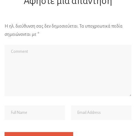
Αφήστε μια απάντηση
Η ηλ. διεύθυνση σας δεν δημοσιεύεται.
Τα υποχρεωτικά πεδία
σημειώνονται με
*
Al