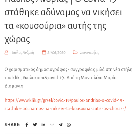
στάθηκε αδύναμος να νικήσει
τα «κουσούρια» αυτής της
χώρας
Παύλος Ανδριάς
21/06/2020
Συνεντεύξεις
Ο χαρισματικός δημοσιογράφος- συγγραφέας μιλά στη νέα στήλη
του klik , #καλοκαίρι&covid-19.-Από τη Μανταλένα Μαρία
Διαμαντή
https://www.klik.gr/gr/el/covid-19/paulos-andrias-o-covid-19-
stathike-adunamos-na-nikisei-ta-kousouria-autis-tis-choras-/
SHARE: