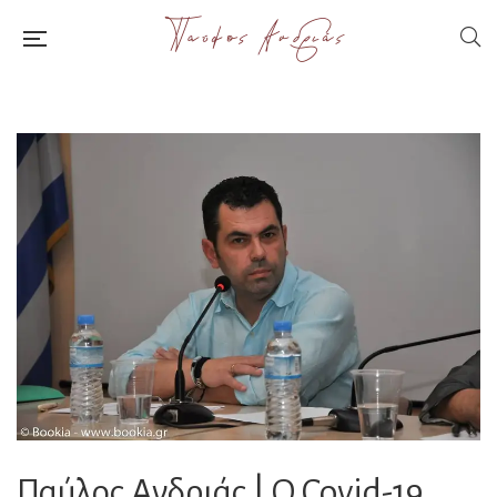
Παύλος Ανδριάς | Ο Covid-19