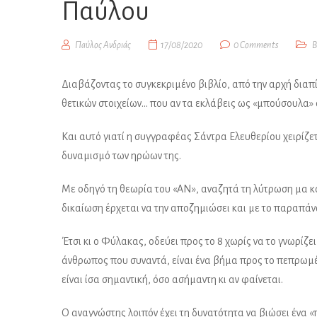
Παύλου
Παύλος Ανδριάς
17/08/2020
0 Comments
Β
Διαβάζοντας το συγκεκριμένο βιβλίο, από την αρχή διαπ
θετικών στοιχείων… που αν τα εκλάβεις ως «μπούσουλα»
Και αυτό γιατί η συγγραφέας Σάντρα Ελευθερίου χειρίζε
δυναμισμό των ηρώων της.
Με οδηγό τη θεωρία του «ΑΝ», αναζητά τη λύτρωση μα κα
δικαίωση έρχεται να την αποζημιώσει και με το παραπάν
Έτσι κι ο Φύλακας, οδεύει προς το 8 χωρίς να το γνωρίζε
άνθρωπος που συναντά, είναι ένα βήμα προς το πεπρωμένο
είναι ίσα σημαντική, όσο ασήμαντη κι αν φαίνεται.
Ο αναγνώστης λοιπόν έχει τη δυνατότητα να βιώσει ένα 