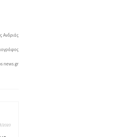
ς Ανδριάς
ιογράφος
s news.gr
8/2020