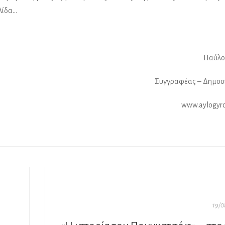
ελίδα…
Παύλο
Συγγραφέας – Δημοσ
www.aylogyro
19/0