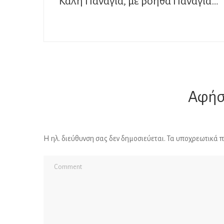
Καλή Παναγιά, με βόηθα Παναγιά…
Αφήσ
Η ηλ. διεύθυνση σας δεν δημοσιεύεται.
Τα υποχρεωτικά π