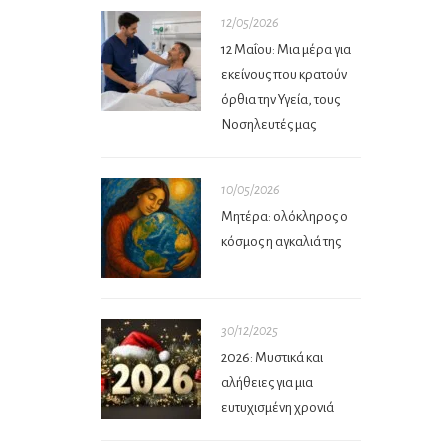
12/05/2026
12 Μαΐου: Μια μέρα για
εκείνους που κρατούν
όρθια την Υγεία, τους
Νοσηλευτές μας
10/05/2026
Μητέρα: ολόκληρος ο
κόσμος η αγκαλιά της
30/12/2025
2026: Μυστικά και
αλήθειες για μια
ευτυχισμένη χρονιά