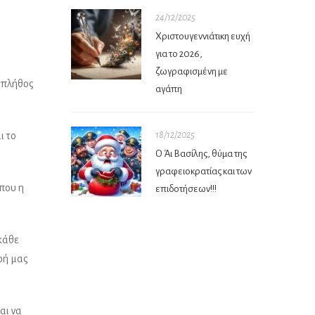
24/12/2025
Χριστουγεννιάτικη ευχή
για το 2026,
ζωγραφισμένη με
ι πλήθος
αγάπη
ι το
18/12/2025
Ο Άι Βασίλης, θύμα της
γραφειοκρατίας και των
 που η
επιδοτήσεων!!!
 κάθε
ζωή μας
αι να