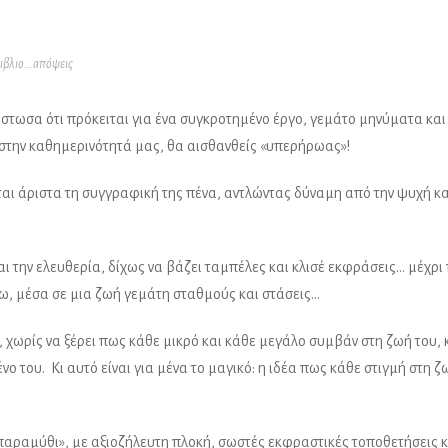
ιβλιο...απόψεις
ίστωσα ότι πρόκειται για ένα συγκροτημένο έργο, γεμάτο μηνύματα κα
 στην καθημερινότητά μας, θα αισθανθείς «υπερήρωας»!
ται άριστα τη συγγραφική της πένα, αντλώντας δύναμη από την ψυχή κα
ι την ελευθερία, δίχως να βάζει ταμπέλες και κλισέ εκφράσεις… μέχρι
ω, μέσα σε μια ζωή γεμάτη σταθμούς και στάσεις…
ι, χωρίς να ξέρει πως κάθε μικρό και κάθε μεγάλο συμβάν στη ζωή του,
 του. Κι αυτό είναι για μένα το μαγικό: η ιδέα πως κάθε στιγμή στη 
«παραμύθι», με αξιοζήλευτη πλοκή, σωστές εκφραστικές τοποθετήσεις κ