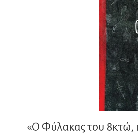
«Ο Φύλακας του 8κτώ, 