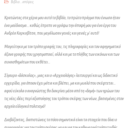
Βιβλιο...απόψεις
Κρατώντας στα χέρια μου αυτό το βιβλίο, το πρώτο πράγμα που ένιωσα ήταν
ένα μούδιασμα… καθώς έπρεπε να γράψω την άποψή μου για ένα έργο του
Ανδρέα Καρκαβίτσα, που μεγάλωσαν γενιές και γενιές μ’ αυτό!
Μαγεύτηκα με τον τρόπο γραφής του, τις πληροφορίες και τον αφηγηματικό
άξονα γραφής που χρησιμοποιεί, αλλά και με το πλήθος των εικόνων και των
συναισθημάτων που εκθέτει…
Σίγουρα «δάσκαλος», μιας και ο «Αρχαιολόγος» λειτουργεί και ως διδακτικό
εγχειρίδιο, για όποιον έχει μάτια και βλέπει, μα και μυαλό που σκέφτεται…
αφού εύκολα ο αναγνώστης θα διακρίνει μέσα από τη «δομή» των ηρώων του
τις νέες ιδέες περί αξιοποίησης του τρόπου σκέψης των νέων, βασισμένες στον
αρχαίο ελληνικό πολιτισμό!
Διαβάζοντας, διαπιστώνεις το πόσο σημαντικά είναι τα στοιχεία που δίνει ο
συγγραφέας για τον τρόπο σκέψης μα και για τον καθημερινό τρόπο τριβής