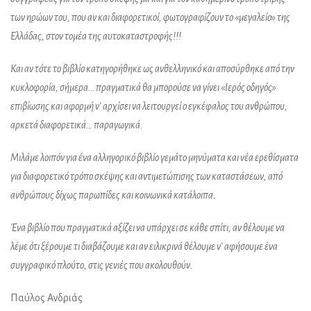
των ηρώων του, που αν και διαφορετικοί, φωτογραφίζουν το «μεγαλείο» της
Ελλάδας, στον τομέα της αυτοκαταστροφής!!!
Και αν τότε το βιβλίο κατηγορήθηκε ως ανθελληνικό και αποσύρθηκε από την
κυκλοφορία, σήμερα… πραγματικά θα μπορούσε να γίνει «Ιερός οδηγός»
επιβίωσης και αφορμή ν’ αρχίσει να λειτουργεί ο εγκέφαλος του ανθρώπου,
αρκετά διαφορετικά… παραγωγικά.
Μιλάμε λοιπόν για ένα αλληγορικό βιβλίο γεμάτο μηνύματα και νέα ερεθίσματα
για διαφορετικό τρόπο σκέψης και αντιμετώπισης των καταστάσεων, από
ανθρώπους δίχως παρωπίδες και κοινωνικά κατάλοιπα.
Ένα βιβλίο που πραγματικά αξίζει να υπάρχει σε κάθε σπίτι, αν θέλουμε να
λέμε ότι ξέρουμε τι διαβάζουμε και αν ειλικρινά θέλουμε ν’ αφήσουμε ένα
συγγραφικό πλούτο, στις γενιές που ακολουθούν.
Παύλος Ανδριάς