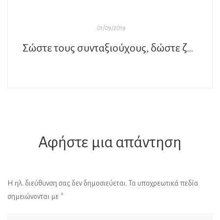
01/09/2019
Σώστε τους συνταξιούχους, δώστε ζωή σε όλους μας…
Αφήστε μια απάντηση
Η ηλ. διεύθυνση σας δεν δημοσιεύεται.
Τα υποχρεωτικά πεδία
σημειώνονται με
*
Al