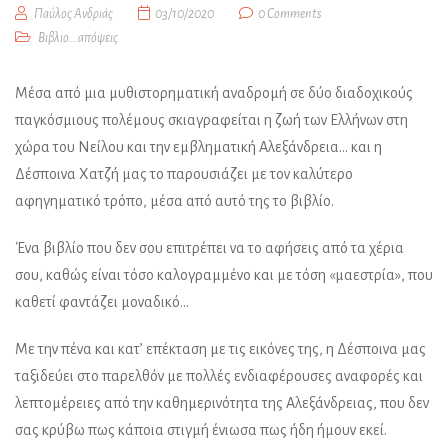
Παύλος Ανδριάς
03/10/2020
0 Comments
Βιβλιο...απόψεις
Μέσα από μια μυθιστορηματική αναδρομή σε δύο διαδοχικούς
παγκόσμιους πολέμους σκιαγραφείται η ζωή των Ελλήνων στη
χώρα του Νείλου και την εμβληματική Αλεξάνδρεια… και η
Δέσποινα Χατζή μας το παρουσιάζει με τον καλύτερο
αφηγηματικό τρόπο, μέσα από αυτό της το βιβλίο.
Ένα βιβλίο που δεν σου επιτρέπει να το αφήσεις από τα χέρια
σου, καθώς είναι τόσο καλογραμμένο και με τόση «μαεστρία», που
καθετί φαντάζει μοναδικό…
Με την πένα και κατ’ επέκταση με τις εικόνες της, η Δέσποινα μας
ταξιδεύει στο παρελθόν με πολλές ενδιαφέρουσες αναφορές και
λεπτομέρειες από την καθημερινότητα της Αλεξάνδρειας, που δεν
σας κρύβω πως κάποια στιγμή ένιωσα πως ήδη ήμουν εκεί.