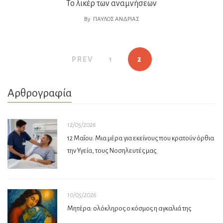
Το λικέρ των αναμνήσεων
By
ΠΑΎΛΟΣ ΑΝΔΡΙΆΣ
PREV
1
2
Αρθρογραφία
12/05/2026
12 Μαΐου: Μια μέρα για εκείνους που κρατούν όρθια
την Υγεία, τους Νοσηλευτές μας
10/05/2026
Μητέρα: ολόκληρος ο κόσμος η αγκαλιά της