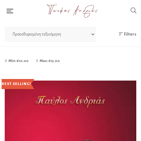
Filters
Min:
€
10.00
Max:
€
15.00
BEST SELLING!